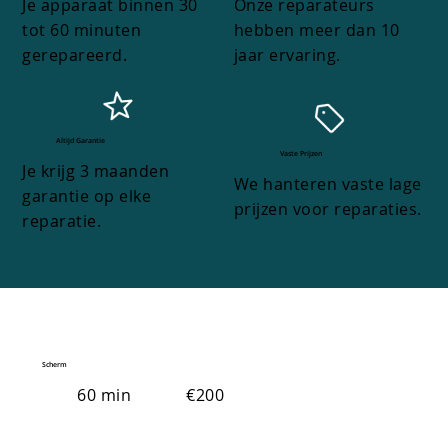
Je apparaat binnen 30
Onze reparateurs
tot 60 minuten
hebben meer dan 10
gerepareerd.
jaar ervaring.
Altijd Garantie
Vaste Prijzen
Je krijg 3 maanden
We hanteren vaste lage
garantie op elke
prijzen voor reparaties.
reparatie.
Scherm
60 min
€200