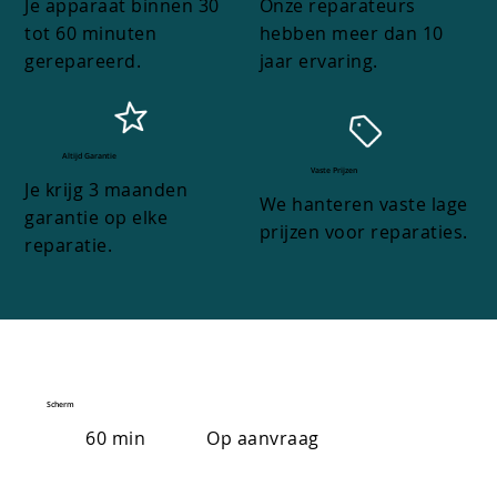
Je apparaat binnen 30
Onze reparateurs
tot 60 minuten
hebben meer dan 10
gerepareerd.
jaar ervaring.
Altijd Garantie
Vaste Prijzen
Je krijg 3 maanden
We hanteren vaste lage
garantie op elke
prijzen voor reparaties.
reparatie.
Scherm
60 min
Op aanvraag