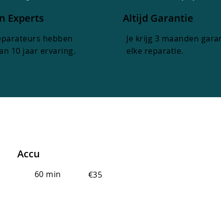
n Experts
Altijd Garantie
eparateurs hebben
Je krijg 3 maanden gara
n 10 jaar ervaring.
elke reparatie.
Accu
60 min
€35