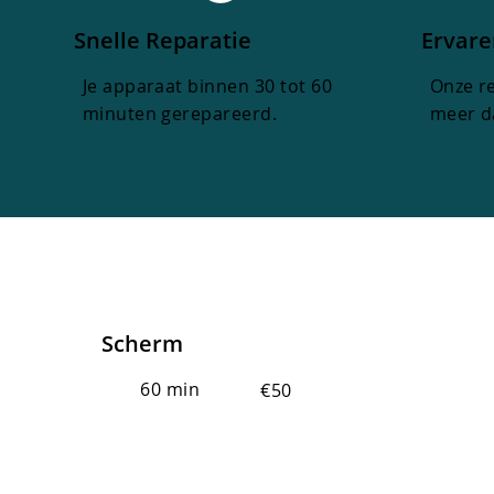
Snelle Reparatie
Ervare
Je apparaat binnen 30 tot 60
Onze r
minuten gerepareerd.
meer da
Scherm
60 min
€50