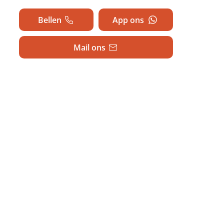
Bellen
App ons
Mail ons