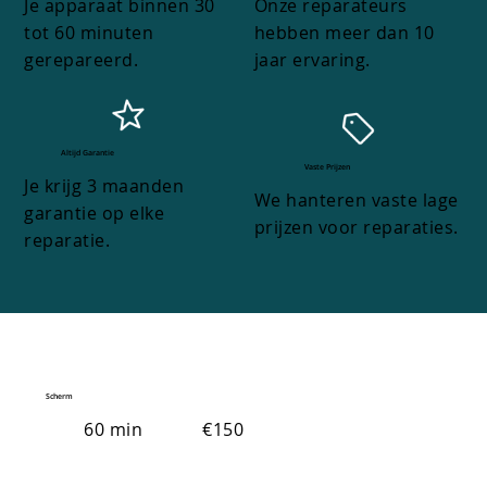
Je apparaat binnen 30
Onze reparateurs
tot 60 minuten
hebben meer dan 10
gerepareerd.
jaar ervaring.
Altijd Garantie
Vaste Prijzen
Je krijg 3 maanden
We hanteren vaste lage
garantie op elke
prijzen voor reparaties.
reparatie.
Scherm
60 min
€150